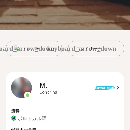
oard_arrow_down
keyboard_arrow_down
トルコ語
ロンドリーナ
M.
2
format_quote
Londrina
流暢
ポルトガル語
学習中の言語