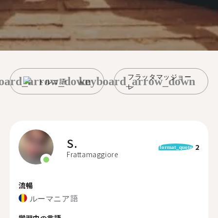
フラッタマッジョー
oard_arrow_down
keyboard_arrow_down
トルコ語
レ
S.
2
format_quote
Frattamaggiore
流暢
ルーマニア語
学習中の言語