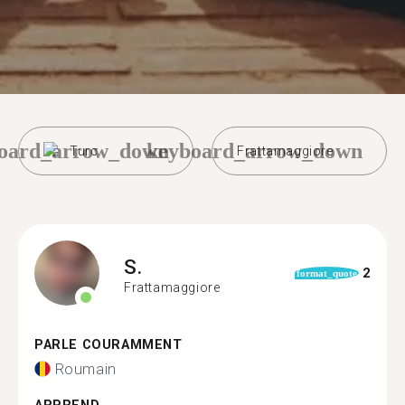
oard_arrow_down
keyboard_arrow_down
Turc
Frattamaggiore
S.
2
format_quote
Frattamaggiore
PARLE COURAMMENT
Roumain