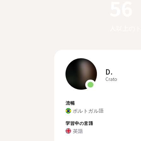
56
人以上の
D.
Crato
流暢
ポルトガル語
学習中の言語
英語