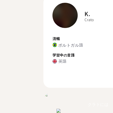
K.
Crato
流暢
ポルトガル語
学習中の言語
英語
クラトには