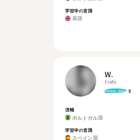
学習中の言語
英語
W.
Crato
5
format_quote
流暢
ポルトガル語
学習中の言語
スペイン語