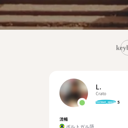
key
L.
Crato
5
format_quote
流暢
ポルトガル語