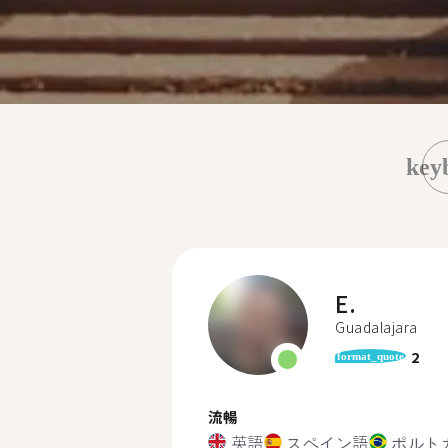
key
E.
Guadalajara
2
format_quote
流暢
英語
スペイン語
ポルト