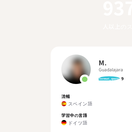
93
人以上の
M.
Guadalajara
9
format_quote
流暢
スペイン語
学習中の言語
ドイツ語