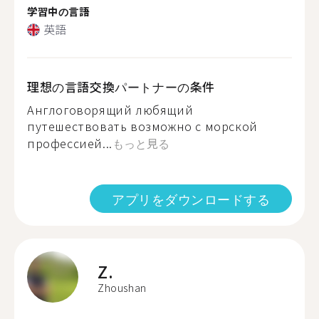
学習中の言語
英語
理想の言語交換パートナーの条件
Англоговорящий любящий
путешествовать возможно с морской
профессией...
もっと見る
アプリをダウンロードする
Z.
Zhoushan