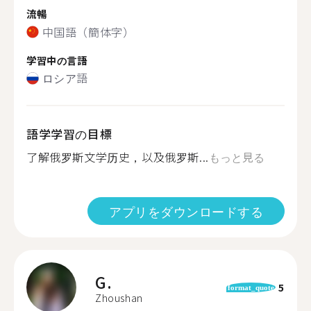
流暢
中国語（簡体字）
学習中の言語
ロシア語
語学学習の目標
了解俄罗斯文学历史，以及俄罗斯...
もっと見る
アプリをダウンロードする
G.
5
format_quote
Zhoushan