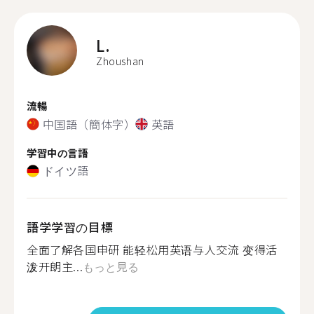
L.
Zhoushan
流暢
中国語（簡体字）
英語
学習中の言語
ドイツ語
語学学習の目標
全面了解各国申研 能轻松用英语与人交流 变得活
泼开朗主...
もっと見る