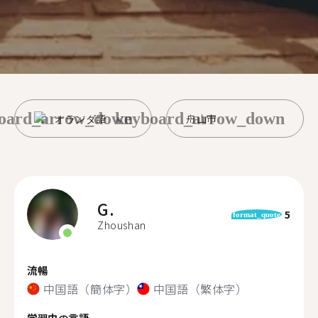
oard_arrow_down
keyboard_arrow_down
オランダ語
舟山市
G.
5
format_quote
Zhoushan
流暢
中国語（簡体字）
中国語（繁体字）
学習中の言語