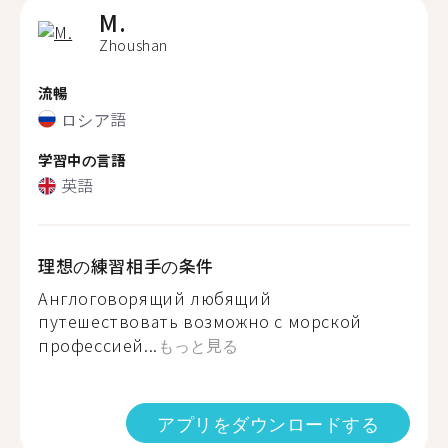
M.
Zhoushan
流暢
ロシア語
学習中の言語
英語
理想の練習相手の条件
Англоговорящий любящий
путешествовать возможно с морской
профессией...
もっと見る
アプリをダウンロードする