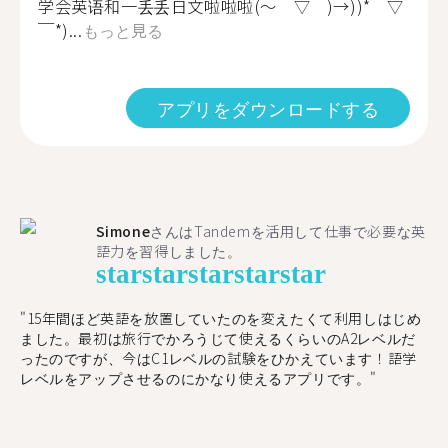
学会英语和一丢丢日文啦啦啦(～￣▽￣)→))*￣▽
￣*)...
もっと見る
アプリをダウンロードする
Simone
さんはTandemを活用して仕事で必要な英
語力を習得しました。
star
star
star
star
star
"15年間ほど英語を放置していたのを変えたくて利用しはじめ
ました。最初は旅行でかろうじて使えるくらいのA2レベルだ
ったのですが、今はC1レベルの試験をひかえています！語学
レベルをアップさせるのにかなり使えるアプリです。"