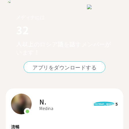
メディナには
32
人以上のロシア語を話すメンバーが
います！
アプリをダウンロードする
N.
5
format_quote
Medina
流暢