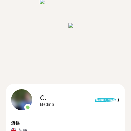
C.
1
format_quote
Medina
流暢
英語