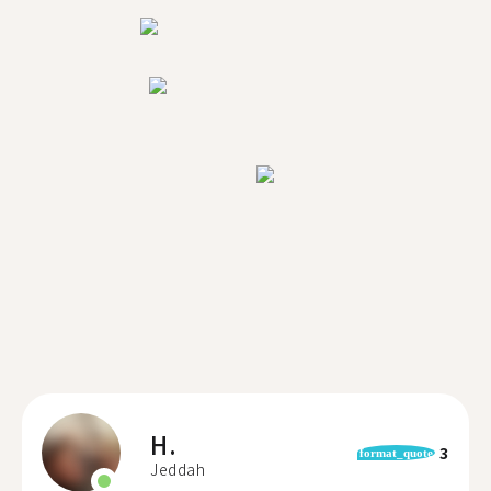
H.
3
format_quote
Jeddah