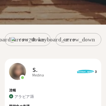
oard_arrow_down
keyboard_arrow_down
イタリア語
メディナ
S.
3
format_quote
Medina
流暢
アラビア語
学習中の言語