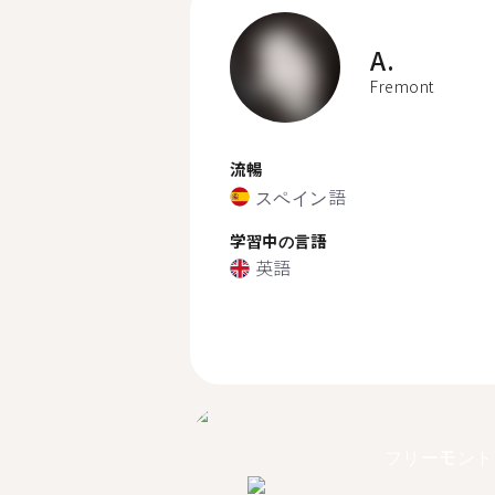
A.
Fremont
流暢
スペイン語
学習中の言語
英語
フリーモント