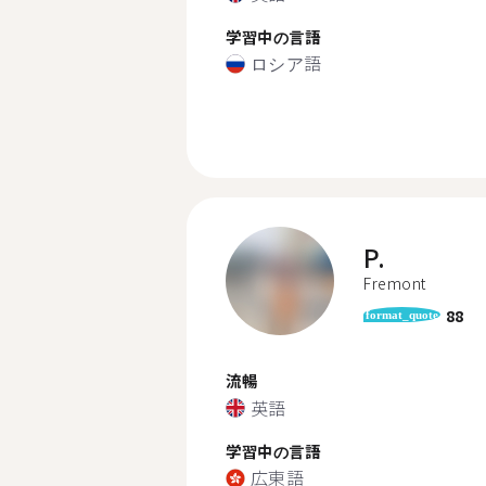
学習中の言語
ロシア語
P.
Fremont
88
format_quote
流暢
英語
学習中の言語
広東語