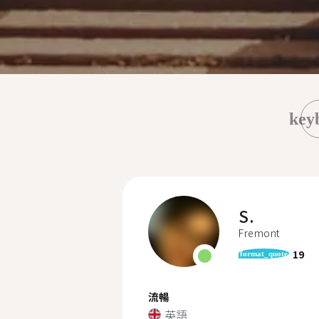
key
S.
Fremont
19
format_quote
流暢
英語