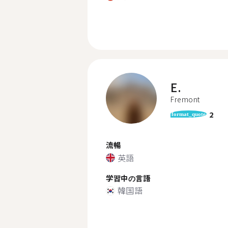
E.
Fremont
2
format_quote
流暢
英語
学習中の言語
韓国語