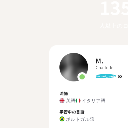
13
人以上の
M.
Charlotte
65
format_quote
流暢
英語
イタリア語
学習中の言語
ポルトガル語