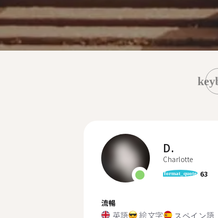
key
D.
Charlotte
63
format_quote
流暢
英語
絵文字
スペイン語