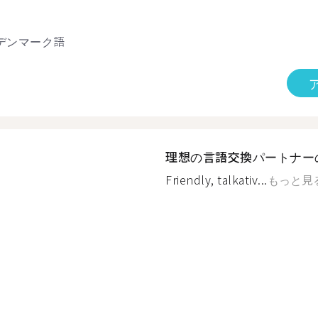
デンマーク語
理想の言語交換パートナー
Friendly, talkativ...
もっと見