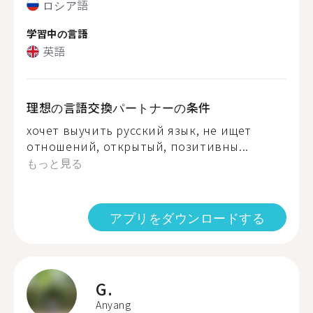
ロシア語
学習中の言語
英語
理想の言語交換パートナーの条件
хочет выучить русский язык, не ищет
отношений, открытый, позитивны...
もっと見る
アプリをダウンロードする
G.
Anyang