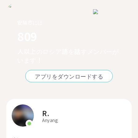
安陽市には
809
人以上のロシア語を話すメンバーが
います！
アプリをダウンロードする
R.
Anyang