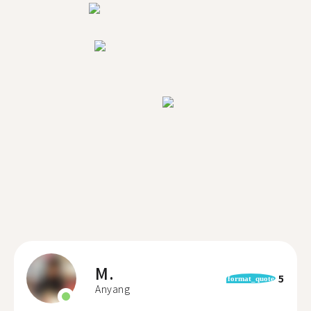
M.
5
format_quote
Anyang