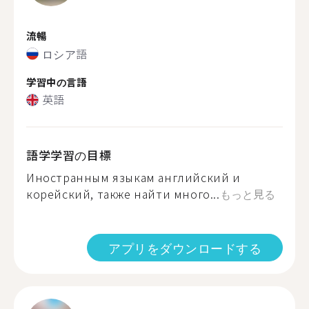
流暢
ロシア語
学習中の言語
英語
語学学習の目標
Иностранным языкам английский и
корейский, также найти много...
もっと見る
アプリをダウンロードする