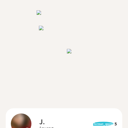
J.
5
format_quote