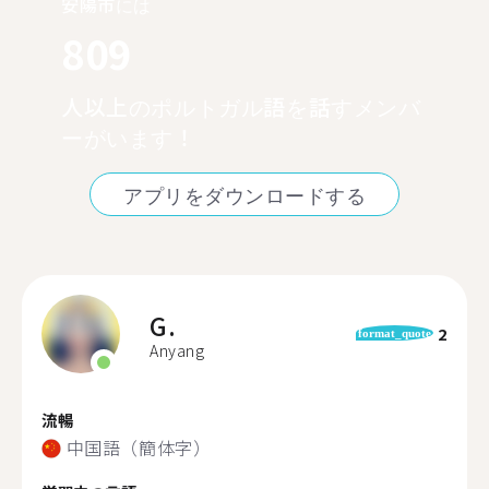
安陽市には
809
人以上のポルトガル語を話すメンバ
ーがいます！
アプリをダウンロードする
G.
2
format_quote
Anyang
流暢
中国語（簡体字）