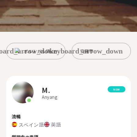
oard_arrow_down
keyboard_arrow_down
ポルトガル語
安陽市
M.
NEW
Anyang
流暢
スペイン語
英語
学習中の言語