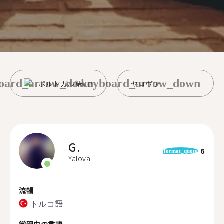
oard_arrow_down
keyboard_arrow_down
ポルトガル語
ヤロヴァ
G.
6
format_quote
Yalova
流暢
トルコ語
学習中の言語