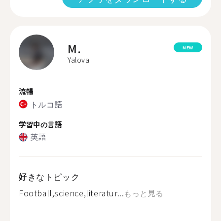
M.
NEW
Yalova
流暢
トルコ語
学習中の言語
英語
好きなトピック
Football,science,literatur...
もっと見る