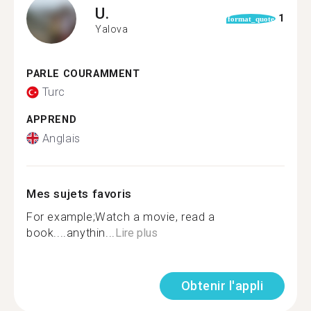
U.
1
format_quote
Yalova
PARLE COURAMMENT
Turc
APPREND
Anglais
Mes sujets favoris
For example;Watch a movie, read a
book....anythin...
Lire plus
Obtenir l'appli