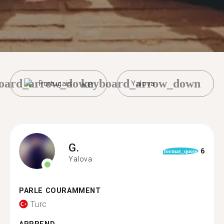
oard_arrow_down
keyboard_arrow_down
Portugais
Yalova
G.
6
format_quote
Yalova
PARLE COURAMMENT
Turc