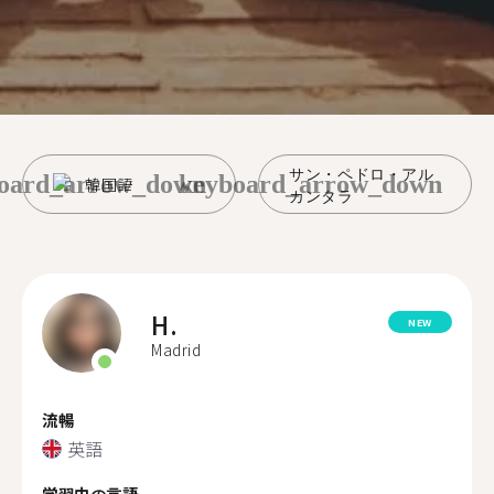
サン・ペドロ・アル
oard_arrow_down
keyboard_arrow_down
韓国語
カンタラ
H.
NEW
Madrid
流暢
英語
学習中の言語