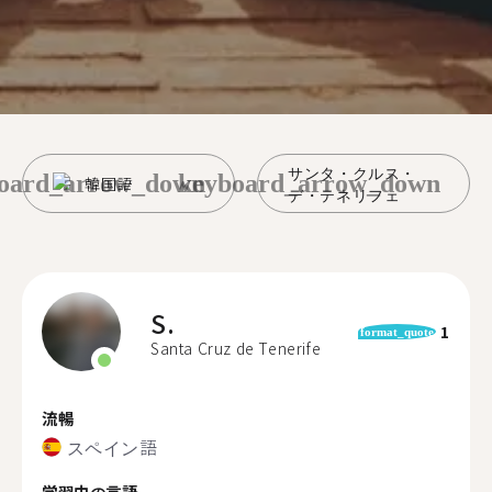
サンタ・クルス・
oard_arrow_down
keyboard_arrow_down
韓国語
デ・テネリフェ
S.
1
format_quote
Santa Cruz de Tenerife
流暢
スペイン語
学習中の言語