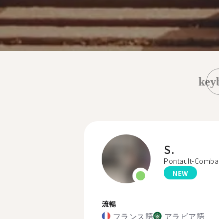
key
S.
Pontault-Comba
NEW
流暢
フランス語
アラビア語