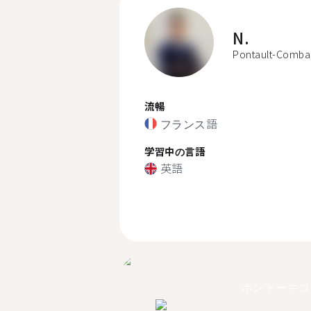
N.
Pontault-Comba
流暢
フランス語
学習中の言語
英語
ポントー＝コ