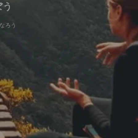
ぼう
なろう