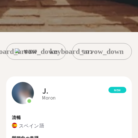
oard_arrow_down
keyboard_arrow_down
韓国語
モロン
J.
NEW
Moron
流暢
スペイン語
学習中の言語