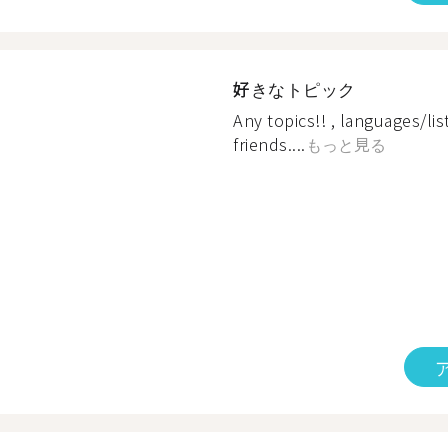
好きなトピック
Any topics!! , languages/li
friends....
もっと見る