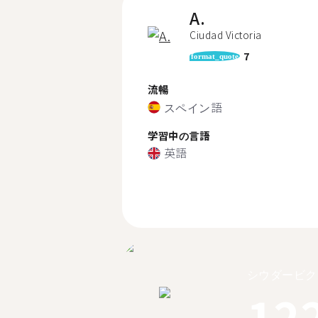
A.
Ciudad Victoria
7
format_quote
流暢
スペイン語
学習中の言語
英語
シウダービク
12