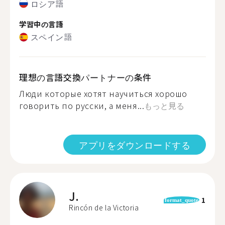
ロシア語
学習中の言語
スペイン語
理想の言語交換パートナーの条件
Люди которые хотят научиться хорошо
говорить по русски, а меня...
もっと見る
アプリをダウンロードする
J.
1
format_quote
Rincón de la Victoria