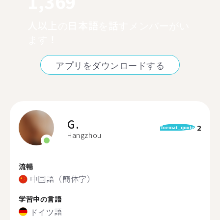
1,369
人以上の日本語を話すメンバーがい
ます！
アプリをダウンロードする
G.
2
format_quote
Hangzhou
流暢
中国語（簡体字）
学習中の言語
ドイツ語