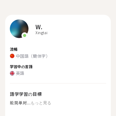
W.
Xingtai
流暢
中国語（簡体字）
学習中の言語
英語
語学学習の目標
能简单对...
もっと見る