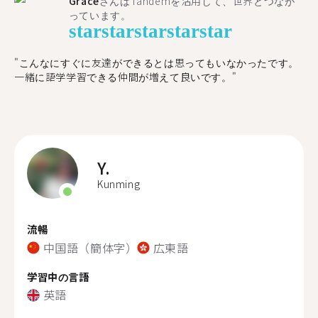
Grace
さんはTandemを活用して、世界とつなが
っています。
star
star
star
star
star
"こんなにすぐに友達ができるとは思ってもいなかったです。
一緒に語学学習できる仲間が増えて良いです。"
Y.
Kunming
流暢
中国語（簡体字）
広東語
学習中の言語
英語