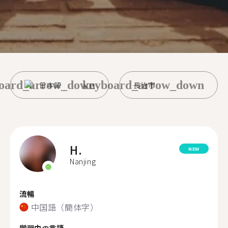
oard_arrow_down
keyboard_arrow_down
日本語
長治市
H.
NEW
Nanjing
流暢
中国語（簡体字）
学習中の言語