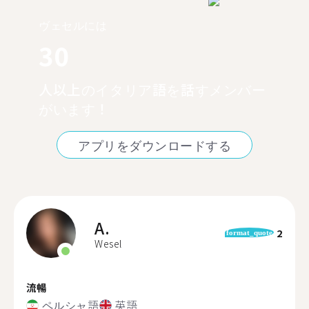
ヴェセルには
30
人以上のイタリア語を話すメンバー
がいます！
アプリをダウンロードする
A.
2
format_quote
Wesel
流暢
ペルシャ語
英語