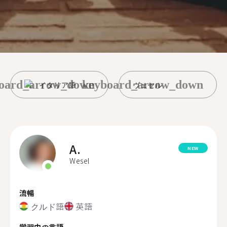
oard_arrow_down
keyboard_arrow_down
イタリア語
ヴェセル
A.
NEW
Wesel
流暢
クルド語
英語
学習中の言語