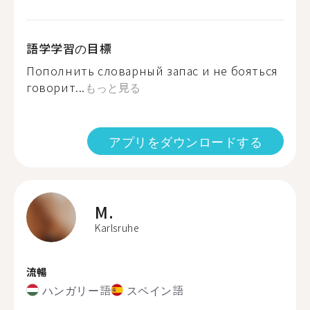
語学学習の目標
Пополнить словарный запас и не бояться
говорит...
もっと見る
アプリをダウンロードする
M.
Karlsruhe
流暢
ハンガリー語
スペイン語