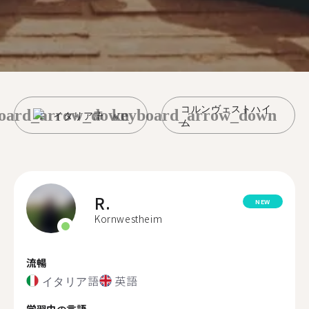
コルンヴェストハイ
oard_arrow_down
keyboard_arrow_down
イタリア語
ム
R.
NEW
Kornwestheim
流暢
イタリア語
英語
学習中の言語