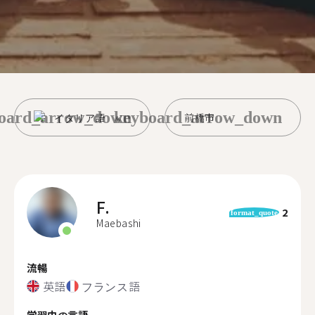
oard_arrow_down
keyboard_arrow_down
イタリア語
前橋市
F.
2
format_quote
Maebashi
流暢
英語
フランス語
学習中の言語