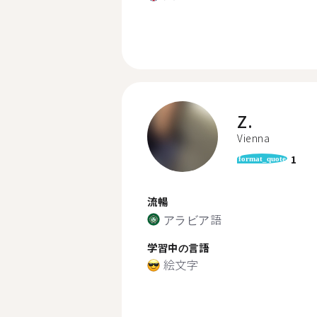
Z.
Vienna
1
format_quote
流暢
アラビア語
学習中の言語
絵文字