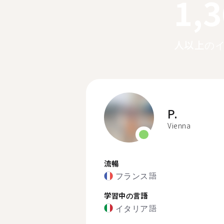
1,
人以上の
P.
Vienna
流暢
フランス語
学習中の言語
イタリア語