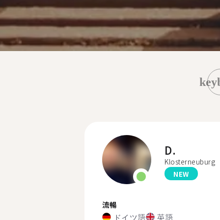
key
D.
Klosterneuburg
NEW
流暢
ドイツ語
英語