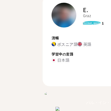
E.
Graz
1
format_quote
流暢
ボスニア語
英語
学習中の言語
日本語
ハル・イン・