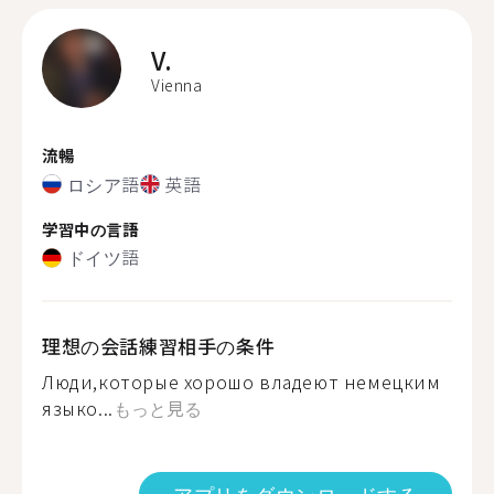
V.
Vienna
流暢
ロシア語
英語
学習中の言語
ドイツ語
理想の会話練習相手の条件
Люди,которые хорошо владеют немецким
языко...
もっと見る