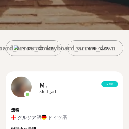
oard_arrow_down
keyboard_arrow_down
イタリア語
デュッセルドルフ
M.
NEW
Stuttgart
流暢
グルジア語
ドイツ語
学習中の言語