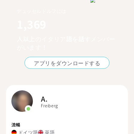
デュッセルドルフには
1,369
人以上のイタリア語を話すメンバー
がいます！
アプリをダウンロードする
A.
Freiberg
流暢
ドイツ語
英語