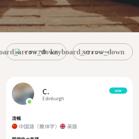
oard_arrow_down
keyboard_arrow_down
イタリア語
スウォンジー
C.
NEW
Edinburgh
流暢
中国語（簡体字）
英語
学習中の言語