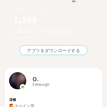
スウォンジーには
1,369
人以上のイタリア語を話すメンバー
がいます！
アプリをダウンロードする
O.
Edinburgh
流暢
スペイン語