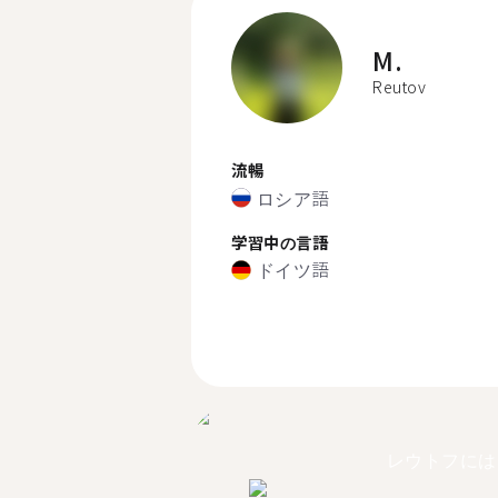
M.
Reutov
流暢
ロシア語
学習中の言語
ドイツ語
レウトフには