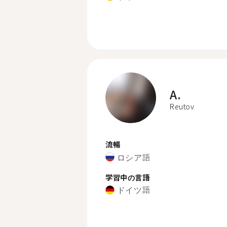
A.
Reutov
流暢
ロシア語
学習中の言語
ドイツ語