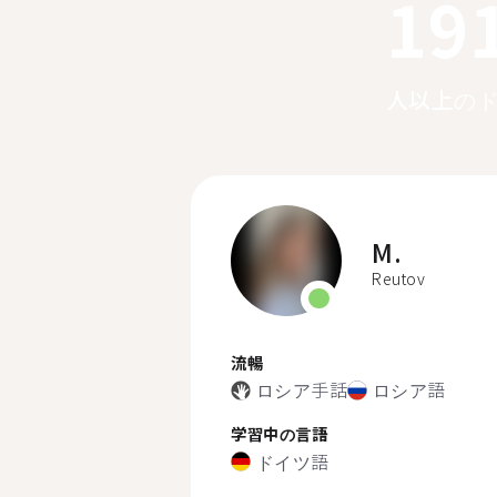
19
人以上の
M.
Reutov
流暢
ロシア手話
ロシア語
学習中の言語
ドイツ語