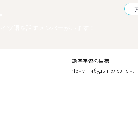
1
ドイツ語を話すメンバーがいます！
語学学習の目標
Чему-нибудь полезном...