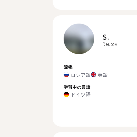
S.
Reutov
流暢
ロシア語
英語
学習中の言語
ドイツ語