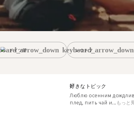
board_arrow_down
keyboard_arrow_down
ドイツ語
レウトフ
好きなトピック
Люблю осенним дождлив
плед, пить чай и...
もっと