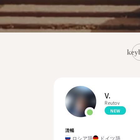
key
V.
Reutov
NEW
流暢
ロシア語
ドイツ語