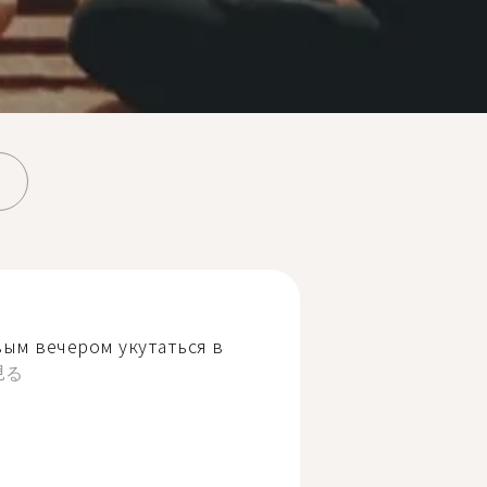
ым вечером укутаться в
見る