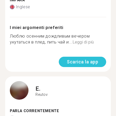
IMPARA
Inglese
I miei argomenti preferiti
Люблю осенним дождливым вечером
укутаться в плед, пить чай и...
Leggi di più
Scarica la app
E.
Reutov
PARLA CORRENTEMENTE