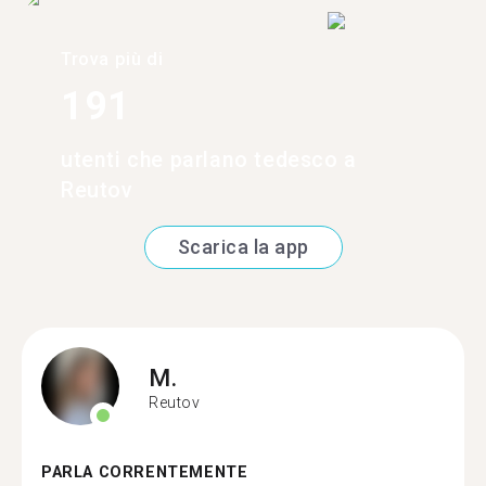
Trova più di
191
utenti che parlano tedesco a
Reutov
Scarica la app
M.
Reutov
PARLA CORRENTEMENTE