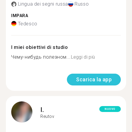
Lingua dei segni russa
Russo
IMPARA
Tedesco
I miei obiettivi di studio
Чему-нибудь полезном...
Leggi di più
Scarica la app
I.
NUOVO
Reutov