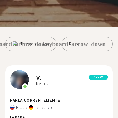
oard_arrow_down
keyboard_arrow_down
Tedesco
Reutov
V.
NUOVO
Reutov
PARLA CORRENTEMENTE
Russo
Tedesco