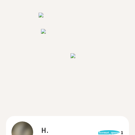
H.
1
format_quote