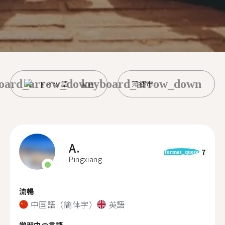
oard_arrow_down
keyboard_arrow_down
ドイツ語
萍郷市
A.
7
format_quote
Pingxiang
流暢
中国語（簡体字）
英語
学習中の言語