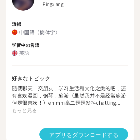
Pingxiang
流暢
中国語（簡体字）
学習中の言語
英語
好きなトピック
随便聊天，交朋友，学习生活和文化之类的吧，还
有喜欢漫画，钢琴，旅游（虽然我并不是经常旅游
但是很喜欢！）emmm高二瑟瑟发抖chatting...
もっと見る
アプリをダウンロードする