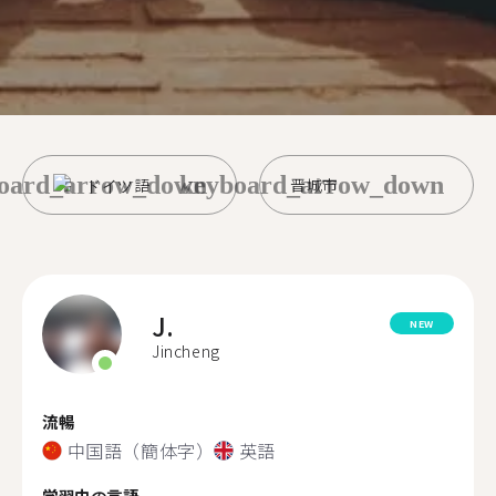
oard_arrow_down
keyboard_arrow_down
ドイツ語
晋城市
J.
NEW
Jincheng
流暢
中国語（簡体字）
英語
学習中の言語