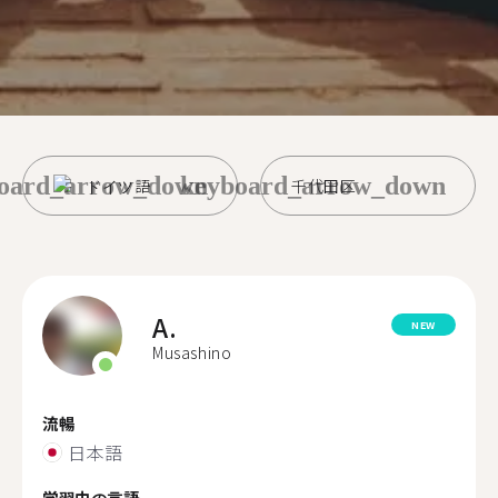
oard_arrow_down
keyboard_arrow_down
ドイツ語
千代田区
A.
NEW
Musashino
流暢
日本語
学習中の言語