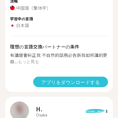
流暢
中国語（繁体字）
学習中の言語
日本語
理想の言語交換パートナーの条件
有講錯會糾正我 不自然的話務必告訴我如何講的更
自...
もっと見る
アプリをダウンロードする
H.
1
format_quote
Osaka