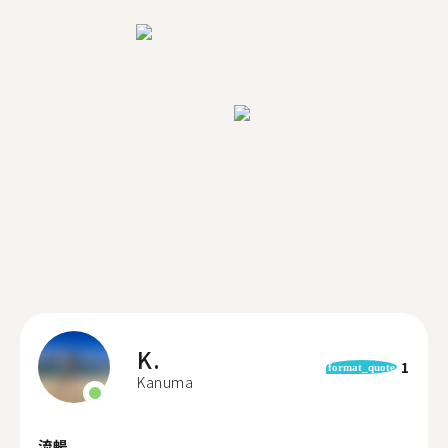
K.
1
format_quote
Kanuma
流暢