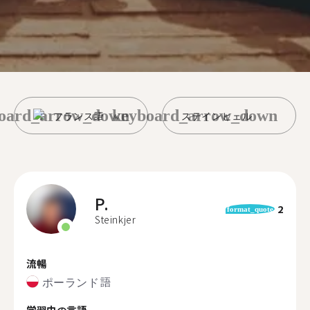
oard_arrow_down
keyboard_arrow_down
フランス語
ステインヒェル
P.
2
format_quote
Steinkjer
流暢
ポーランド語
学習中の言語