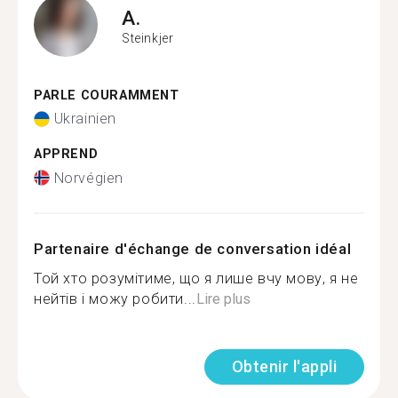
A.
Steinkjer
PARLE COURAMMENT
Ukrainien
APPREND
Norvégien
Partenaire d'échange de conversation idéal
Той хто розумітиме, що я лише вчу мову, я не
нейтів і можу робити...
Lire plus
Obtenir l'appli