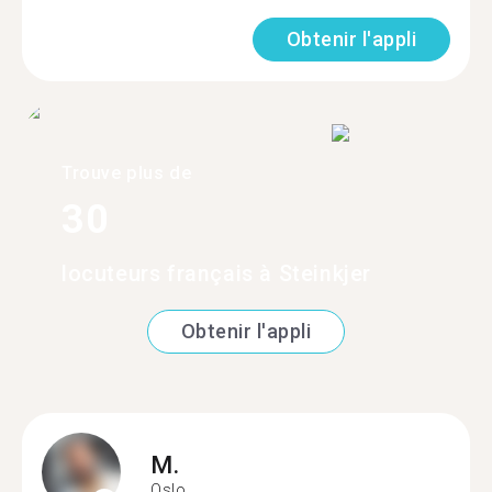
Obtenir l'appli
Trouve plus de
30
locuteurs français à Steinkjer
Obtenir l'appli
M.
Oslo