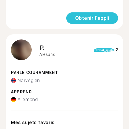
Obtenir l'appli
P.
2
format_quote
Alesund
PARLE COURAMMENT
Norvégien
APPREND
Allemand
Mes sujets favoris