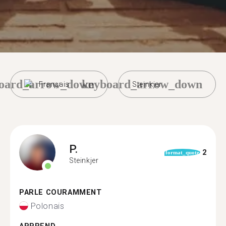
oard_arrow_down
keyboard_arrow_down
Français
Steinkjer
P.
2
format_quote
Steinkjer
PARLE COURAMMENT
Polonais