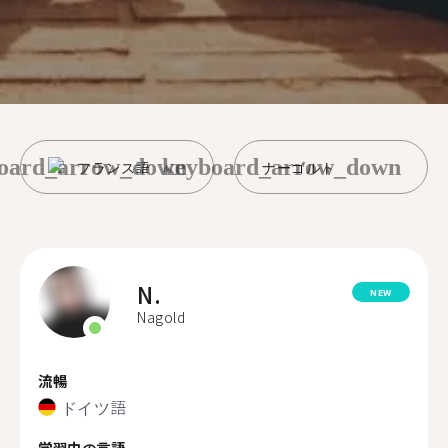
oard_arrow_down
keyboard_arrow_down
フランス語
ナーゴルト
N.
NEW
Nagold
流暢
ドイツ語
学習中の言語