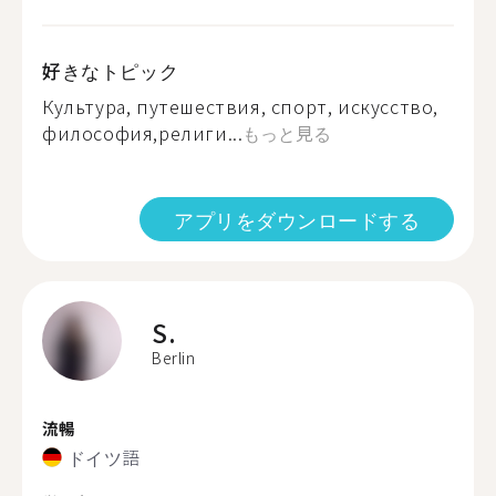
好きなトピック
Культура, путешествия, спорт, искусство,
философия,религи...
もっと見る
アプリをダウンロードする
S.
Berlin
流暢
ドイツ語