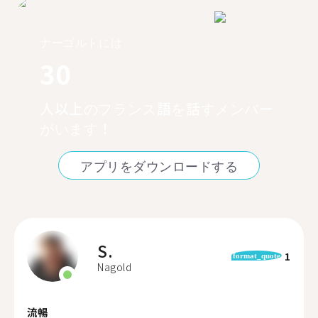
ナーゴルトには
30
人以上のフランス語を話すメンバー
がいます！
アプリをダウンロードする
S.
1
format_quote
Nagold
流暢