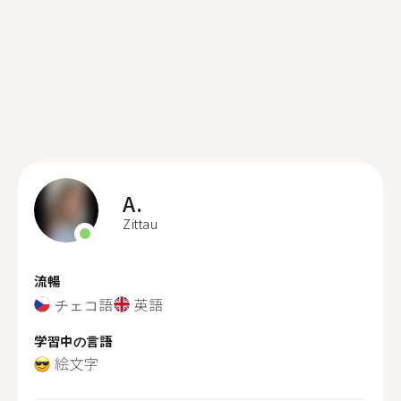
A.
Zittau
流暢
チェコ語
英語
学習中の言語
絵文字