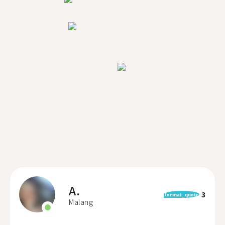
A.
3
format_quote
Malang