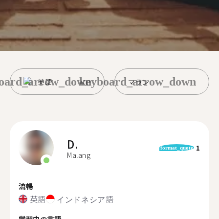
oard_arrow_down
keyboard_arrow_down
英語
マラン
D.
1
format_quote
Malang
流暢
英語
インドネシア語
学習中の言語