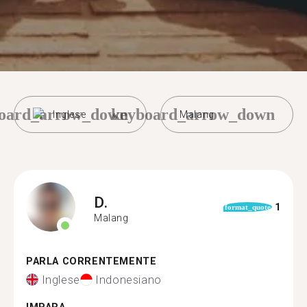
oard_arrow_down
keyboard_arrow_down
Inglese
Malang
D.
1
format_quote
Malang
PARLA CORRENTEMENTE
Inglese
Indonesiano