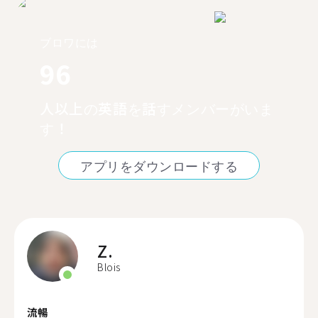
ブロワには
96
人以上の英語を話すメンバーがいま
す！
アプリをダウンロードする
Z.
Blois
流暢