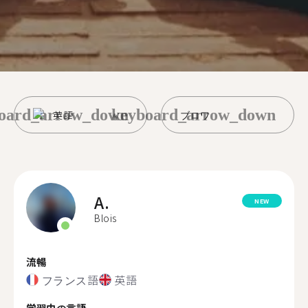
oard_arrow_down
keyboard_arrow_down
英語
ブロワ
A.
NEW
Blois
流暢
フランス語
英語
学習中の言語