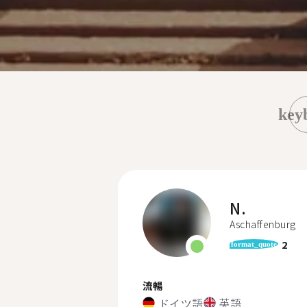
key
N.
Aschaffenburg
2
format_quote
流暢
ドイツ語
英語