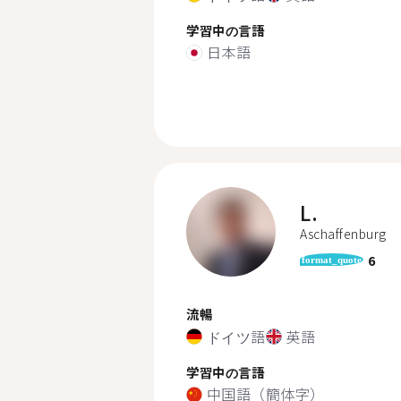
学習中の言語
日本語
L.
Aschaffenburg
6
format_quote
流暢
ドイツ語
英語
学習中の言語
中国語（簡体字）