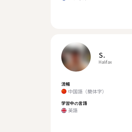
S.
Halifax
流暢
中国語（簡体字）
学習中の言語
英語