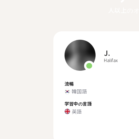
人以上の
J.
Halifax
流暢
韓国語
学習中の言語
英語