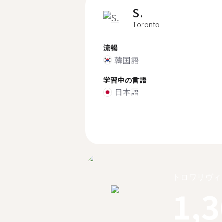
S.
Toronto
流暢
韓国語
学習中の言語
日本語
トロワリヴィ
1,