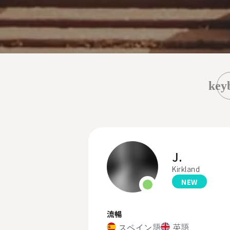
key
J.
Kirkland
NEW
流暢
スペイン語
英語