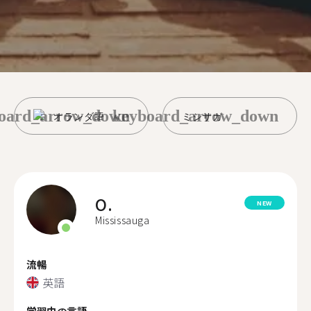
oard_arrow_down
keyboard_arrow_down
オランダ語
ミシサガ
O.
NEW
Mississauga
流暢
英語
学習中の言語