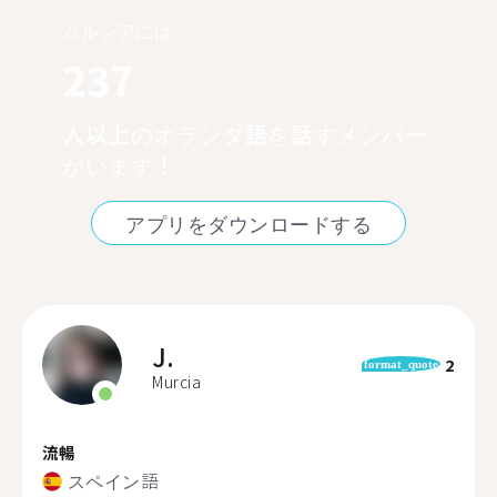
ムルシアには
237
人以上のオランダ語を話すメンバー
がいます！
アプリをダウンロードする
J.
2
format_quote
Murcia
流暢
スペイン語