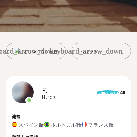
oard_arrow_down
keyboard_arrow_down
オランダ語
ムルシア
F.
40
format_quote
Murcia
流暢
スペイン語
ポルトガル語
フランス語
学習中の言語