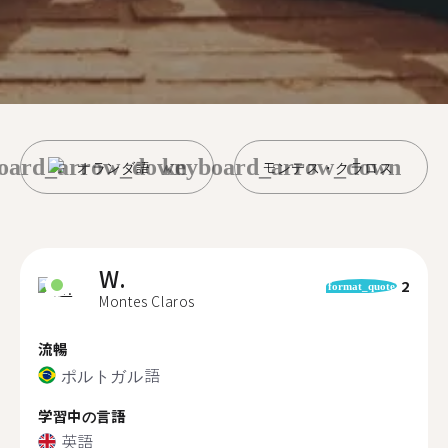
oard_arrow_down
keyboard_arrow_down
オランダ語
モンテス・クラロス
W.
2
format_quote
Montes Claros
流暢
ポルトガル語
学習中の言語
英語