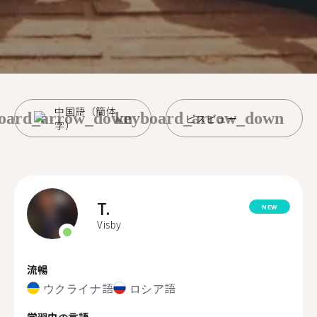
中国語（簡体
oard_arrow_down
keyboard_arrow_down
ビスビュー
字）
T.
NEW
Visby
流暢
ウクライナ語
ロシア語
学習中の言語