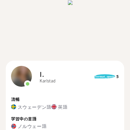
I.
5
format_quote
Karlstad
流暢
スウェーデン語
英語
学習中の言語
ノルウェー語