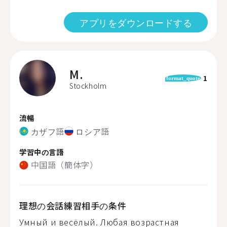
アプリをダウンロードする
M.
1
format_quote
Stockholm
流暢
カザフ語
ロシア語
学習中の言語
中国語（簡体字）
理想の会話練習相手の条件
Умный и весёлый. Любая возрастная