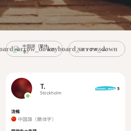
中国語（簡体
oard_arrow_down
keyboard_arrow_down
ストックホルム
字）
T.
5
format_quote
Stockholm
流暢
中国語（簡体字）
学習中の言語