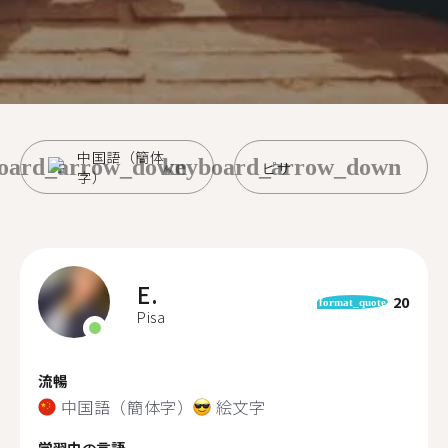
中国語（簡体
oard_arrow_down
keyboard_arrow_down
ピサ
字）
E.
20
format_quote
Pisa
流暢
中国語（簡体字）
絵文字
学習中の言語