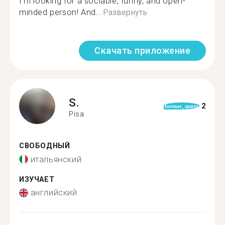
I’m looking for a sociable, funny, and open-
minded person! And...
Развернуть
Скачать приложение
S.
2
format_quote
Pisa
СВОБОДНЫЙ
итальянский
ИЗУЧАЕТ
английский