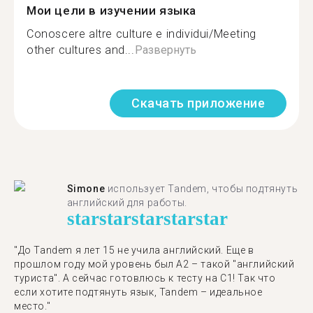
Мои цели в изучении языка
Conoscere altre culture e individui/Meeting
other cultures and...
Развернуть
Скачать приложение
Simone
использует Tandem, чтобы подтянуть
английский для работы.
star
star
star
star
star
"До Tandem я лет 15 не учила английский. Еще в
прошлом году мой уровень был A2 – такой "английский
туриста". А сейчас готовлюсь к тесту на C1! Так что
если хотите подтянуть язык, Tandem – идеальное
место."