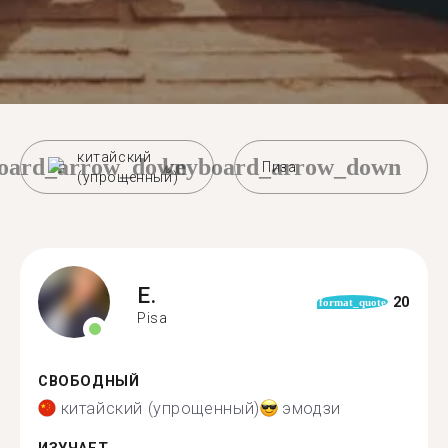
китайский
oard_arrow_down
keyboard_arrow_down
Пиза
(упрощенный)
E.
20
format_quote
Pisa
СВОБОДНЫЙ
китайский (упрощенный)
эмодзи