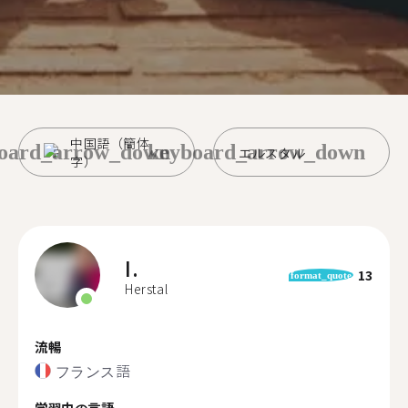
中国語（簡体
oard_arrow_down
keyboard_arrow_down
エルスタル
字）
I.
13
format_quote
Herstal
流暢
フランス語
学習中の言語